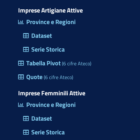
i
o
b
e
e
s
m
t
d
o
d
r
a
Imprese Artigiane Attive
e
t
o
o
i
e
p
Province e Regioni
r
e
n
k
n
s
p
c
Dataset
r
(
t
i
)
a
Serie Storica
o
p
Tabella Pivot
d
(6 cifre Ateco)
r
e
Quote
e
(6 cifre Ateco)
l
u
l
Imprese Femminili Attive
n
e
Province e Regioni
a
M
f
Dataset
a
i
r
Serie Storica
n
c