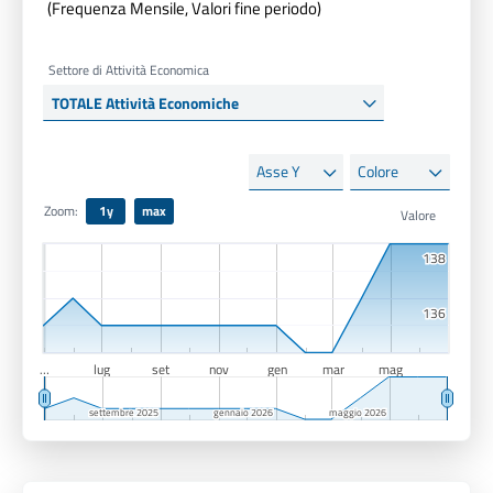
(Frequenza Mensile, Valori fine periodo)
Settore di Attività Economica
Asse
Colore
Y
Zoom:
1y
max
138
138
136
136
…
lug
set
nov
gen
mar
mag
settembre 2025
settembre 2025
gennaio 2026
gennaio 2026
maggio 2026
maggio 2026