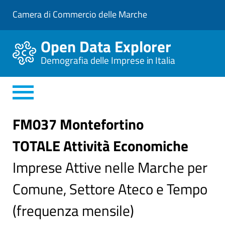
V
Camera di Commercio delle Marche
a
i
a
Open Data Explorer
l
C
Demografia delle Imprese in Italia
o
n
t
e
n
u
t
FM037 Montefortino
o
P
TOTALE Attività Economiche
r
i
n
Imprese Attive nelle Marche per
c
i
Comune, Settore Ateco e Tempo
p
a
l
(frequenza mensile)
e