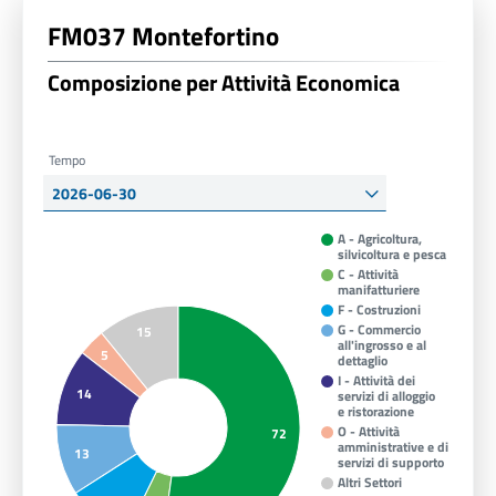
FM037 Montefortino
Composizione per Attività Economica
Tempo
A - Agricoltura,
silvicoltura e pesca
C - Attività
manifatturiere
F - Costruzioni
G - Commercio
15
all'ingrosso e al
5
dettaglio
I - Attività dei
14
servizi di alloggio
e ristorazione
O - Attività
72
amministrative e di
13
servizi di supporto
Altri Settori