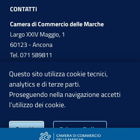
CONTATTI
Camera di Commercio delle Marche
Largo XXIV Maggio, 1
60123 - Ancona
Tel. 071 589811
www.marche.camcom.it
Questo sito utilizza cookie tecnici,
analytics e di terze parti.
PEC:
cciaa@pec.marche.camcom.it
Proseguendo nella navigazione accetti
l’utilizzo dei cookie.
Privacy Policy
Accetto
Privacy Policy