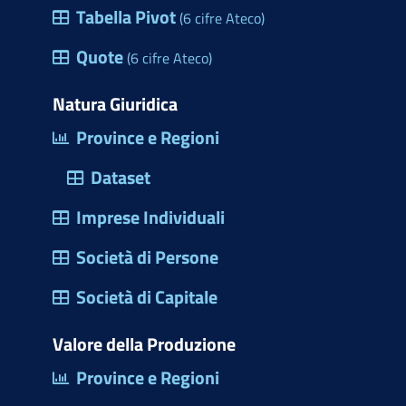
e
Tabella Pivot
(6 cifre Ateco)
h
s
e
Quote
(6 cifre Ateco)
t
r
Natura Giuridica
a
Province e Regioni
d
Dataset
i
d
Imprese Individuali
i
Società di Persone
a
l
Società di Capitale
o
Valore della Produzione
g
Province e Regioni
o