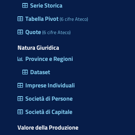
r
Serie Storica
n
c
e
Tabella Pivot
(6 cifre Ateco)
h
s
e
Quote
(6 cifre Ateco)
t
r
Natura Giuridica
a
Province e Regioni
d
Dataset
i
d
Imprese Individuali
i
Società di Persone
a
l
Società di Capitale
o
Valore della Produzione
g