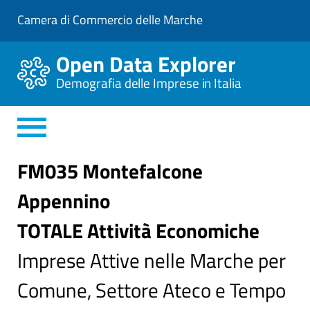
V
Camera di Commercio delle Marche
a
i
a
Open Data Explorer
l
C
Demografia delle Imprese in Italia
o
n
t
e
n
u
t
FM035 Montefalcone
o
P
Appennino
r
i
n
TOTALE Attività Economiche
c
i
Imprese Attive nelle Marche per
p
a
l
Comune, Settore Ateco e Tempo
e