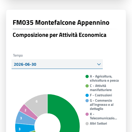
FM035 Montefalcone Appennino
Composizione per Attività Economica
Tempo
A - Agricoltura,
silvicoltura e pesca
C - Attività
manifatturiere
F - Costruzioni
G - Commercio
6
all'ingrosso e al
dettaglio
2
K -
3
Telecomunicazio…
Altri Settori
3