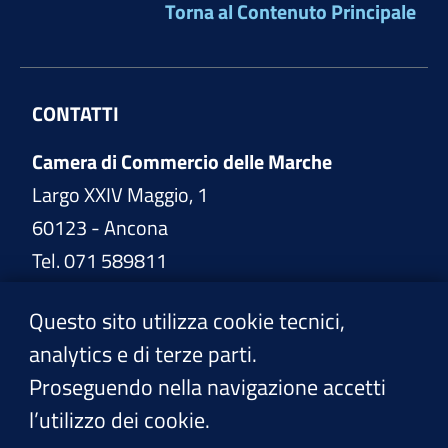
Torna al Contenuto Principale
CONTATTI
Camera di Commercio delle Marche
Largo XXIV Maggio, 1
60123 - Ancona
Tel. 071 589811
www.marche.camcom.it
Questo sito utilizza cookie tecnici,
analytics e di terze parti.
PEC:
cciaa@pec.marche.camcom.it
Proseguendo nella navigazione accetti
l’utilizzo dei cookie.