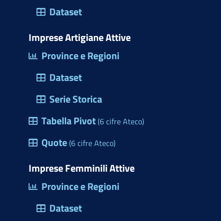
o
w
t
e
k
t
t
Dataset
m
i
o
b
e
e
s
m
t
d
o
d
r
a
Imprese Artigiane Attive
e
t
o
o
i
e
p
Province e Regioni
r
e
n
k
n
s
p
c
Dataset
r
(
t
i
)
a
Serie Storica
o
p
Tabella Pivot
d
(6 cifre Ateco)
r
e
Quote
e
(6 cifre Ateco)
l
u
l
Imprese Femminili Attive
n
e
Province e Regioni
a
M
f
Dataset
a
i