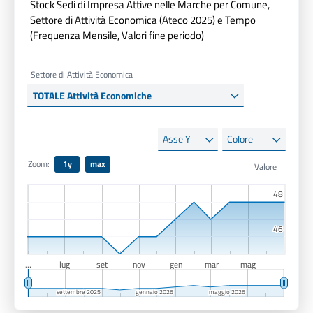
Stock Sedi di Impresa Attive nelle Marche per Comune,
Settore di Attività Economica (Ateco 2025) e Tempo
(Frequenza Mensile, Valori fine periodo)
Settore di Attività Economica
Asse
Colore
Y
Zoom:
1y
max
48
48
46
46
…
lug
set
nov
gen
mar
mag
settembre 2025
settembre 2025
gennaio 2026
gennaio 2026
maggio 2026
maggio 2026