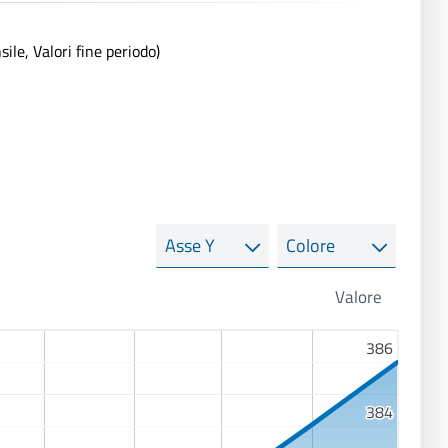
le, Valori fine periodo)
Asse
Colore
Y
386
386
384
384