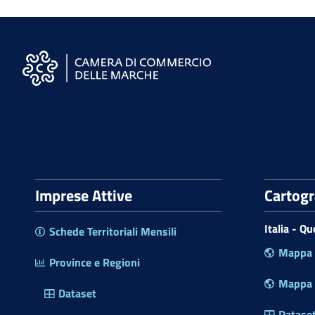
S
i
t
o
W
e
Imprese Attive
Cartog
b
d
Italia - Q
Schede Territoriali Mensili
e
Mappa P
l
Province e Regioni
l
Mappa R
a
Dataset
C
Datase