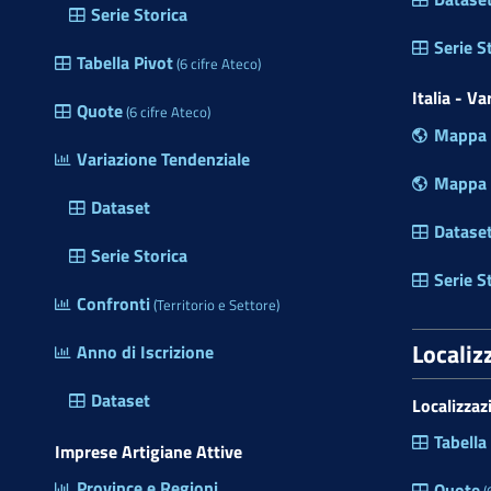
Serie Storica
a
m
Serie S
Tabella Pivot
(6 cifre Ateco)
e
r
Italia - V
Quote
(6 cifre Ateco)
a
Mappa P
d
Variazione Tendenziale
i
Mappa R
C
Dataset
o
Datase
m
Serie Storica
m
Serie S
Confronti
e
(Territorio e Settore)
r
Localiz
Anno di Iscrizione
c
i
Dataset
Localizzaz
o
d
Tabella
Imprese Artigiane Attive
e
Province e Regioni
l
Quote