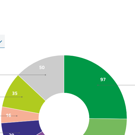
50
97
35
16