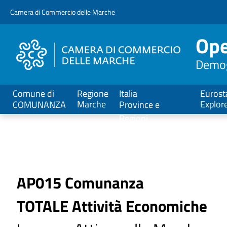
V
Camera di Commercio delle Marche
a
i
Ope
a
l
Demogr
C
o
n
Comune di
Regione
Italia
Eurost
t
Marche
Explor
COMUNANZA
Province e
e
Regioni
n
u
t
o
P
AP015 Comunanza
r
TOTALE Attività Economiche
i
n
c