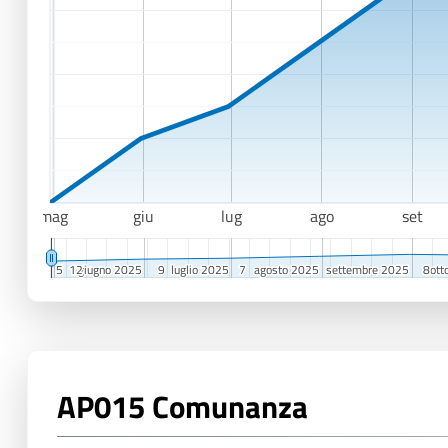
mag
giu
lug
ago
set
5
5
12
12
giugno 2025
giugno 2025
9
9
luglio 2025
luglio 2025
7
7
agosto 2025
agosto 2025
settembre 2025
settembre 2025
8
8
ott
ott
AP015 Comunanza