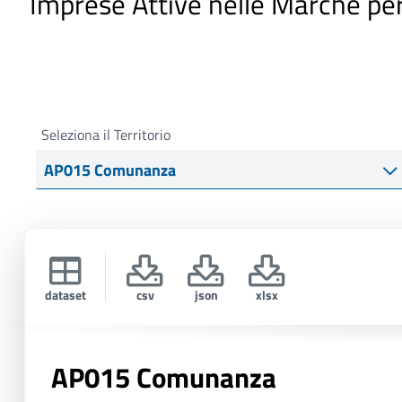
Imprese Attive nelle Marche pe
i
p
a
l
e
Seleziona il Territorio
dataset
csv
json
xlsx
AP015 Comunanza