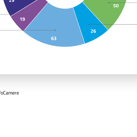
29
50
19
26
63
nfoCamere