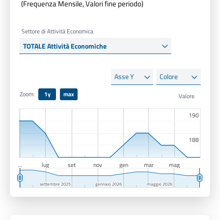
(Frequenza Mensile, Valori fine periodo)
Settore di Attività Economica
Asse
Colore
Y
Zoom:
1y
max
190
190
188
188
…
lug
set
nov
gen
mar
mag
settembre 2025
settembre 2025
gennaio 2026
gennaio 2026
maggio 2026
maggio 2026