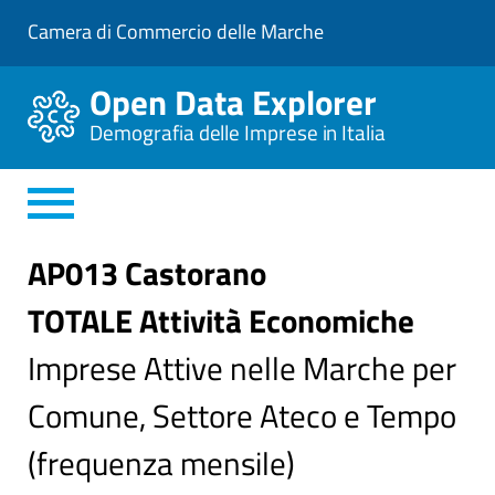
V
Camera di Commercio delle Marche
a
i
a
Open Data Explorer
l
C
Demografia delle Imprese in Italia
o
n
t
e
n
u
t
AP013 Castorano
o
P
TOTALE Attività Economiche
r
i
n
Imprese Attive nelle Marche per
c
i
Comune, Settore Ateco e Tempo
p
a
l
(frequenza mensile)
e