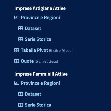
i
o
b
e
e
s
m
t
d
o
d
r
a
Imprese Artigiane Attive
e
t
o
o
i
e
p
Province e Regioni
r
e
n
k
n
s
p
c
Dataset
r
(
t
i
)
a
Serie Storica
o
p
Tabella Pivot
d
(6 cifre Ateco)
r
e
Quote
e
(6 cifre Ateco)
l
u
l
Imprese Femminili Attive
n
e
Province e Regioni
a
M
f
Dataset
a
i
r
Serie Storica
n
c