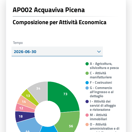
AP002 Acquaviva Picena
Composizione per Attività Economica
Tempo
A - Agricoltura,
silvicoltura e pesca
C - Attività
manifatturiere
F - Costruzioni
G - Commercio
34
all'ingrosso e al
73
13
dettaglio
I - Attività dei
14
servizi di alloggio
12
e ristorazione
M - Attività
18
immobiliari
O - Attività
56
amministrative e di
44