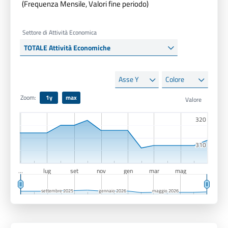
(Frequenza Mensile, Valori fine periodo)
Settore di Attività Economica
Asse
Colore
Y
Zoom:
1y
max
320
320
310
310
…
lug
set
nov
gen
mar
mag
settembre 2025
settembre 2025
gennaio 2026
gennaio 2026
maggio 2026
maggio 2026