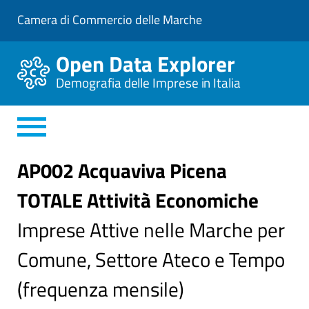
V
Camera di Commercio delle Marche
a
i
a
Open Data Explorer
l
C
Demografia delle Imprese in Italia
o
n
t
e
n
u
t
AP002 Acquaviva Picena
o
P
TOTALE Attività Economiche
r
i
n
Imprese Attive nelle Marche per
c
i
Comune, Settore Ateco e Tempo
p
a
l
(frequenza mensile)
e