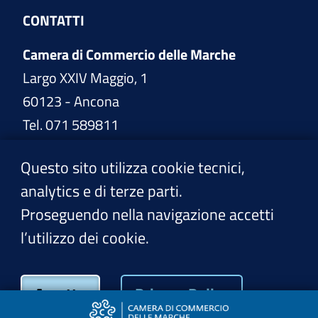
CONTATTI
Camera di Commercio delle Marche
Largo XXIV Maggio, 1
60123 - Ancona
Tel. 071 589811
www.marche.camcom.it
Questo sito utilizza cookie tecnici,
analytics e di terze parti.
PEC:
cciaa@pec.marche.camcom.it
Proseguendo nella navigazione accetti
l’utilizzo dei cookie.
Privacy Policy
Accetto
Privacy Policy