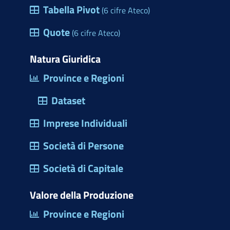
e
Tabella Pivot
(6 cifre Ateco)
h
s
e
Quote
(6 cifre Ateco)
t
r
Natura Giuridica
a
Province e Regioni
d
Dataset
i
d
Imprese Individuali
i
Società di Persone
a
l
Società di Capitale
o
Valore della Produzione
g
Province e Regioni
o