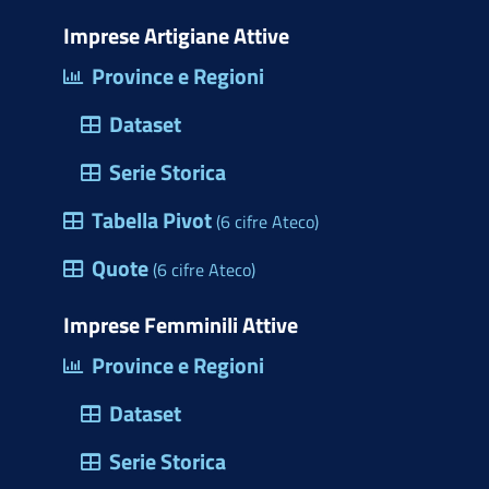
i
o
b
e
e
s
m
t
d
o
d
r
a
Imprese Artigiane Attive
e
t
o
o
i
e
p
Province e Regioni
r
e
n
k
n
s
p
c
Dataset
r
(
t
i
)
a
Serie Storica
o
p
Tabella Pivot
d
(6 cifre Ateco)
r
e
Quote
e
(6 cifre Ateco)
l
u
l
Imprese Femminili Attive
n
e
Province e Regioni
a
M
f
Dataset
a
i
r
Serie Storica
n
c