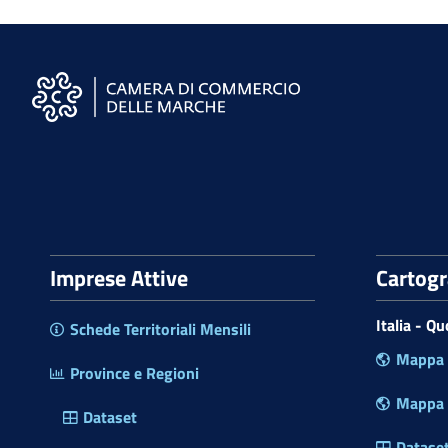
S
i
t
o
W
e
Imprese Attive
Cartog
b
d
Italia - Q
Schede Territoriali Mensili
e
Mappa P
l
Province e Regioni
l
Mappa R
a
Dataset
C
Datase