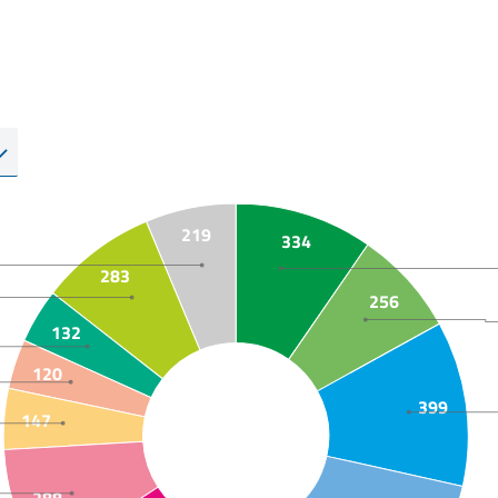
219
334
283
256
132
120
399
147
288