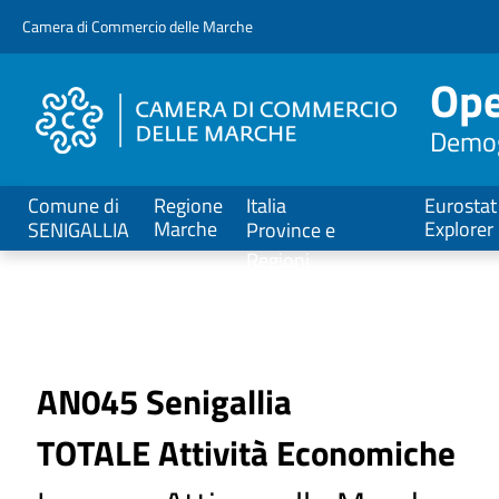
V
Camera di Commercio delle Marche
a
i
Ope
a
l
Demogr
C
o
n
Comune di
Regione
Italia
Eurostat
t
Marche
Explorer
SENIGALLIA
Province e
e
Regioni
n
u
t
o
P
AN045 Senigallia
r
TOTALE Attività Economiche
i
n
c