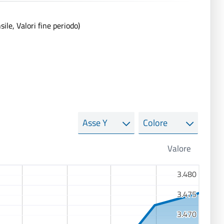
le, Valori fine periodo)
Asse
Colore
Y
3.480
3.480
3.475
3.475
3.470
3.470