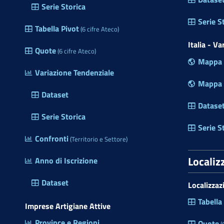
Serie Storica
a
m
Serie S
Tabella Pivot
(6 cifre Ateco)
e
r
Italia - V
Quote
(6 cifre Ateco)
a
Mappa P
d
Variazione Tendenziale
i
Mappa R
C
Dataset
o
Datase
m
Serie Storica
m
Serie S
Confronti
e
(Territorio e Settore)
r
Localiz
Anno di Iscrizione
c
i
Dataset
Localizzaz
o
d
Tabella
Imprese Artigiane Attive
e
Province e Regioni
l
Quote