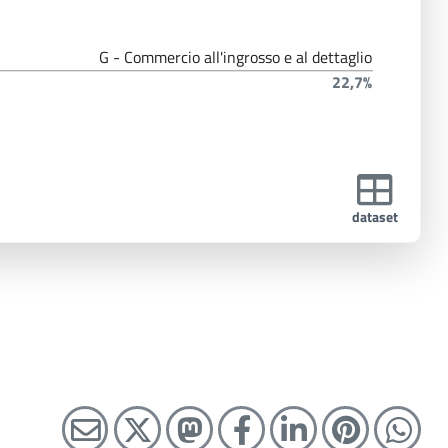
G - Commercio all'ingrosso e al dettaglio
22,7%
dataset
C
C
C
C
C
C
C