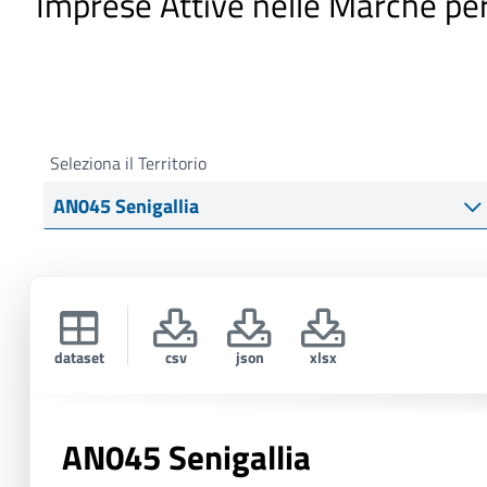
Imprese Attive nelle Marche pe
i
p
a
l
e
Seleziona il Territorio
dataset
csv
json
xlsx
AN045 Senigallia