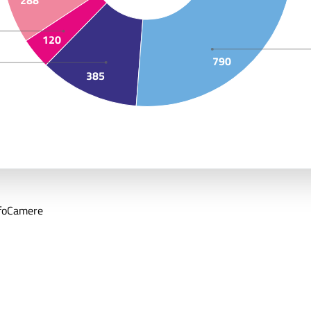
120
790
385
nfoCamere