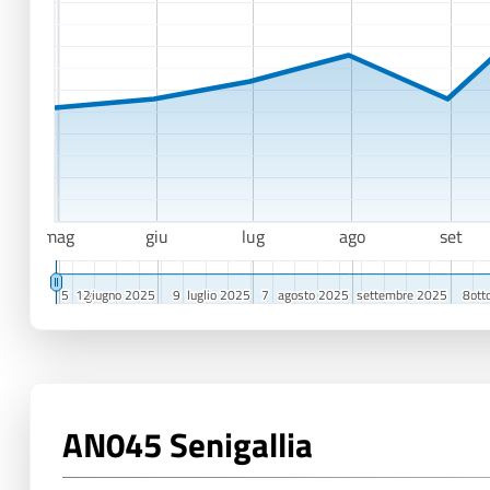
mag
giu
lug
ago
set
5
5
12
12
giugno 2025
giugno 2025
9
9
luglio 2025
luglio 2025
7
7
agosto 2025
agosto 2025
settembre 2025
settembre 2025
8
8
ott
ott
AN045 Senigallia