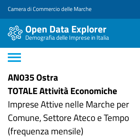
V
Camera di Commercio delle Marche
a
i
a
Open Data Explorer
l
C
Demografia delle Imprese in Italia
o
n
t
e
n
u
t
AN035 Ostra
o
P
TOTALE Attività Economiche
r
i
n
Imprese Attive nelle Marche per
c
i
Comune, Settore Ateco e Tempo
p
a
l
(frequenza mensile)
e