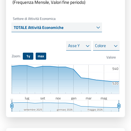
(Frequenza Mensile, Valori fine periodo)
Settore di Attività Economica
Asse
Colore
Y
Zoom:
1y
max
540
540
520
520
…
lug
set
nov
gen
mar
mag
settembre 2025
settembre 2025
gennaio 2026
gennaio 2026
maggio 2026
maggio 2026