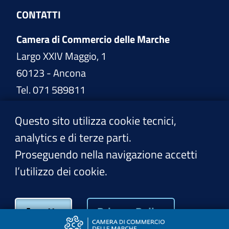
CONTATTI
Camera di Commercio delle Marche
Largo XXIV Maggio, 1
60123 - Ancona
Tel. 071 589811
www.marche.camcom.it
Questo sito utilizza cookie tecnici,
analytics e di terze parti.
PEC:
cciaa@pec.marche.camcom.it
Proseguendo nella navigazione accetti
l’utilizzo dei cookie.
Privacy Policy
Accetto
Privacy Policy