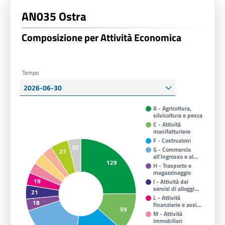
AN035 Ostra
Composizione per Attività Economica
Tempo
A - Agricoltura,
silvicoltura e pesca
C - Attività
manifatturiere
F - Costruzioni
20
G - Commercio
27
all'ingrosso e al…
129
H - Trasporto e
magazzinaggio
19
I - Attività dei
servizi di alloggi…
21
L - Attività
18
finanziarie e assi…
59
M - Attività
immobiliari