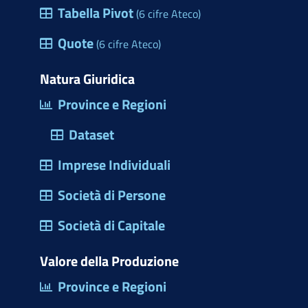
e
Tabella Pivot
(6 cifre Ateco)
h
s
e
Quote
(6 cifre Ateco)
t
r
Natura Giuridica
a
Province e Regioni
d
Dataset
i
d
Imprese Individuali
i
Società di Persone
a
l
Società di Capitale
o
Valore della Produzione
g
Province e Regioni
o