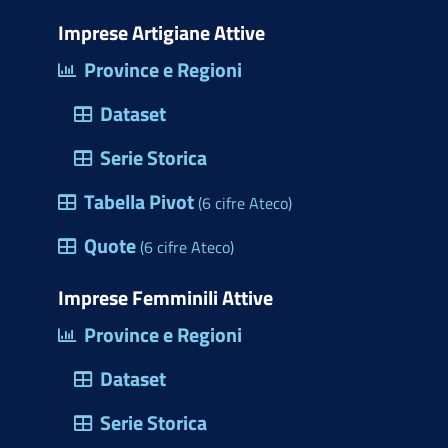
i
o
b
e
e
s
m
t
d
o
d
r
a
Imprese Artigiane Attive
e
t
o
o
i
e
p
Province e Regioni
r
e
n
k
n
s
p
c
Dataset
r
(
t
i
)
a
Serie Storica
o
p
Tabella Pivot
d
(6 cifre Ateco)
r
e
Quote
e
(6 cifre Ateco)
l
u
l
Imprese Femminili Attive
n
e
Province e Regioni
a
M
f
Dataset
a
i
r
Serie Storica
n
c