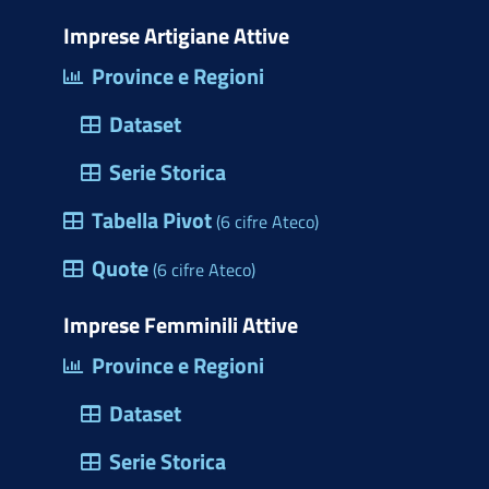
i
o
b
e
e
s
m
t
d
o
d
r
a
Imprese Artigiane Attive
e
t
o
o
i
e
p
Province e Regioni
r
e
n
k
n
s
p
c
Dataset
r
(
t
i
)
a
Serie Storica
o
p
Tabella Pivot
d
(6 cifre Ateco)
r
e
Quote
e
(6 cifre Ateco)
l
u
l
Imprese Femminili Attive
n
e
Province e Regioni
a
M
f
Dataset
a
i
r
Serie Storica
n
c