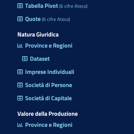
e
Tabella Pivot
(6 cifre Ateco)
h
s
e
Quote
(6 cifre Ateco)
t
r
Natura Giuridica
a
Province e Regioni
d
Dataset
i
d
Imprese Individuali
i
Società di Persone
a
l
Società di Capitale
o
Valore della Produzione
g
Province e Regioni
o