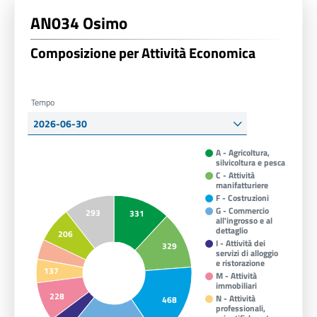
AN034 Osimo
Composizione per Attività Economica
Tempo
A - Agricoltura,
silvicoltura e pesca
C - Attività
manifatturiere
F - Costruzioni
G - Commercio
293
331
all'ingrosso e al
dettaglio
206
I - Attività dei
329
servizi di alloggio
e ristorazione
137
M - Attività
immobiliari
228
N - Attività
468
professionali,