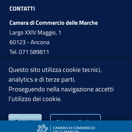
CONTATTI
Camera di Commercio delle Marche
Largo XXIV Maggio, 1
60123 - Ancona
Tel. 071 589811
www.marche.camcom.it
Questo sito utilizza cookie tecnici,
analytics e di terze parti.
PEC:
cciaa@pec.marche.camcom.it
Proseguendo nella navigazione accetti
l’utilizzo dei cookie.
Privacy Policy
Accetto
Privacy Policy