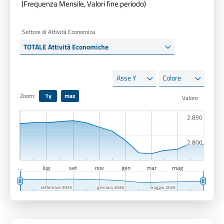
(Frequenza Mensile, Valori fine periodo)
Settore di Attività Economica
Asse
Colore
Y
Zoom:
1y
max
2.850
2.850
2.800
2.800
…
lug
set
nov
gen
mar
mag
settembre 2025
settembre 2025
gennaio 2026
gennaio 2026
maggio 2026
maggio 2026