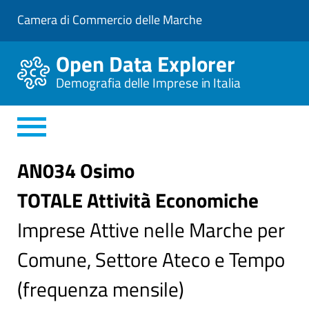
V
Camera di Commercio delle Marche
a
i
a
Open Data Explorer
l
C
Demografia delle Imprese in Italia
o
n
t
e
n
u
t
AN034 Osimo
o
P
TOTALE Attività Economiche
r
i
n
Imprese Attive nelle Marche per
c
i
Comune, Settore Ateco e Tempo
p
a
l
(frequenza mensile)
e