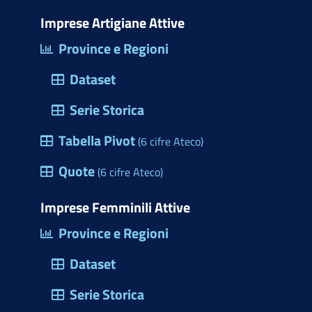
i
o
b
e
e
s
m
t
d
o
d
r
a
Imprese Artigiane Attive
e
t
o
o
i
e
p
Province e Regioni
r
e
n
k
n
s
p
c
Dataset
r
(
t
i
)
a
Serie Storica
o
p
Tabella Pivot
d
(6 cifre Ateco)
r
e
Quote
e
(6 cifre Ateco)
l
u
l
Imprese Femminili Attive
n
e
Province e Regioni
a
M
f
Dataset
a
i
r
Serie Storica
n
c