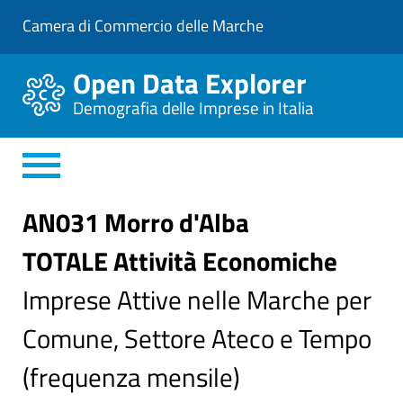
V
Camera di Commercio delle Marche
a
i
a
Open Data Explorer
l
C
Demografia delle Imprese in Italia
o
n
t
e
n
u
t
AN031 Morro d'Alba
o
P
TOTALE Attività Economiche
r
i
n
Imprese Attive nelle Marche per
c
i
Comune, Settore Ateco e Tempo
p
a
l
(frequenza mensile)
e