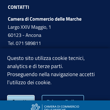
CONTATTI
Camera di Commercio delle Marche
Largo XXIV Maggio, 1
60123 - Ancona
Tel. 071 589811
www.marche.camcom.it
Questo sito utilizza cookie tecnici,
analytics e di terze parti.
PEC:
cciaa@pec.marche.camcom.it
Proseguendo nella navigazione accetti
l’utilizzo dei cookie.
Privacy Policy
Accetto
Privacy Policy