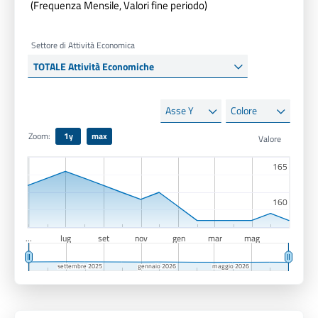
(Frequenza Mensile, Valori fine periodo)
Settore di Attività Economica
Asse
Colore
Y
Zoom:
1y
max
165
165
160
160
…
lug
set
nov
gen
mar
mag
settembre 2025
settembre 2025
gennaio 2026
gennaio 2026
maggio 2026
maggio 2026