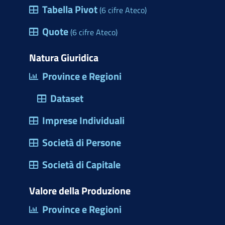
e
Tabella Pivot
(6 cifre Ateco)
h
s
e
Quote
(6 cifre Ateco)
t
r
Natura Giuridica
a
Province e Regioni
d
Dataset
i
d
Imprese Individuali
i
Società di Persone
a
l
Società di Capitale
o
Valore della Produzione
g
Province e Regioni
o