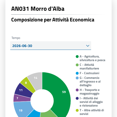
AN031 Morro d'Alba
Composizione per Attività Economica
Tempo
A - Agricoltura,
silvicoltura e pesca
C - Attività
manifatturiere
F - Costruzioni
14
G - Commercio
all'ingrosso e al
8
dettaglio
H - Trasporto e
11
59
magazzinaggio
7
I - Attività dei
servizi di alloggio
e ristorazione
T - Altre attività di
19
servizi