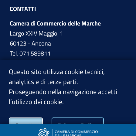
CONTATTI
Camera di Commercio delle Marche
Largo XXIV Maggio, 1
60123 - Ancona
Tel. 071 589811
www.marche.camcom.it
Questo sito utilizza cookie tecnici,
analytics e di terze parti.
PEC:
cciaa@pec.marche.camcom.it
Proseguendo nella navigazione accetti
l’utilizzo dei cookie.
Privacy Policy
Accetto
Privacy Policy