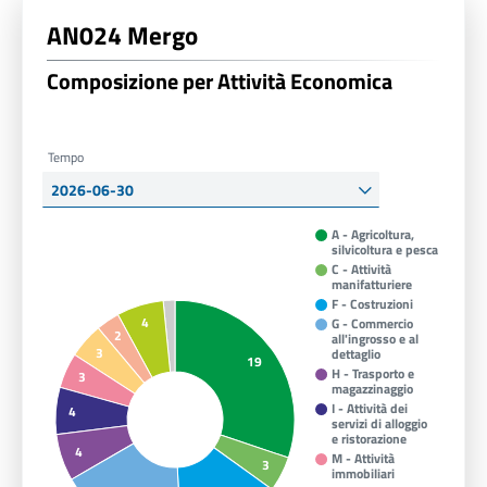
AN024 Mergo
Composizione per Attività Economica
Tempo
A - Agricoltura,
silvicoltura e pesca
C - Attività
manifatturiere
F - Costruzioni
4
G - Commercio
2
all'ingrosso e al
3
dettaglio
19
H - Trasporto e
3
magazzinaggio
I - Attività dei
4
servizi di alloggio
e ristorazione
4
M - Attività
3
immobiliari