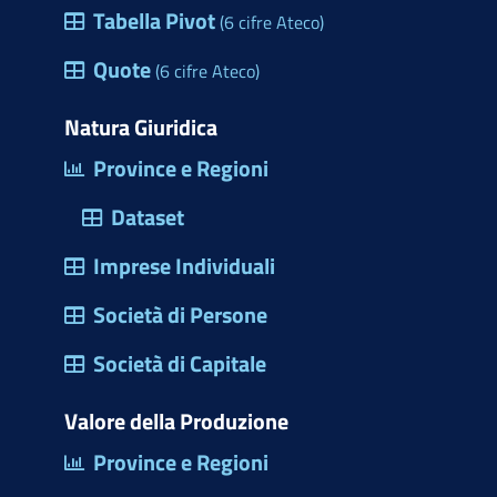
e
Tabella Pivot
(6 cifre Ateco)
h
s
e
Quote
(6 cifre Ateco)
t
r
Natura Giuridica
a
Province e Regioni
d
Dataset
i
d
Imprese Individuali
i
Società di Persone
a
l
Società di Capitale
o
Valore della Produzione
g
Province e Regioni
o