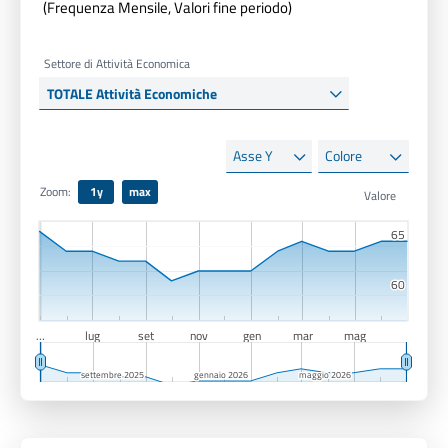
(Frequenza Mensile, Valori fine periodo)
Settore di Attività Economica
Asse
Colore
Y
Zoom:
1y
max
65
65
60
60
…
lug
set
nov
gen
mar
mag
settembre 2025
settembre 2025
gennaio 2026
gennaio 2026
maggio 2026
maggio 2026