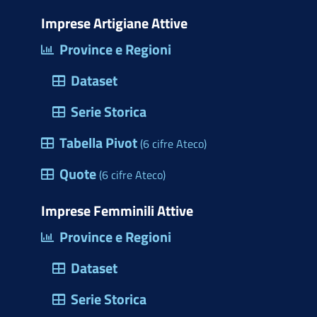
i
o
b
e
e
s
m
t
d
o
d
r
a
Imprese Artigiane Attive
e
t
o
o
i
e
p
Province e Regioni
r
e
n
k
n
s
p
c
Dataset
r
(
t
i
)
a
Serie Storica
o
p
Tabella Pivot
d
(6 cifre Ateco)
r
e
Quote
e
(6 cifre Ateco)
l
u
l
Imprese Femminili Attive
n
e
Province e Regioni
a
M
f
Dataset
a
i
r
Serie Storica
n
c