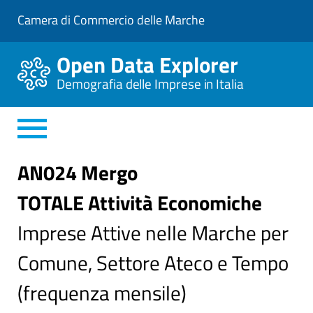
V
Camera di Commercio delle Marche
a
i
a
Open Data Explorer
l
C
Demografia delle Imprese in Italia
o
n
t
e
n
u
t
AN024 Mergo
o
P
TOTALE Attività Economiche
r
i
n
Imprese Attive nelle Marche per
c
i
Comune, Settore Ateco e Tempo
p
a
l
(frequenza mensile)
e