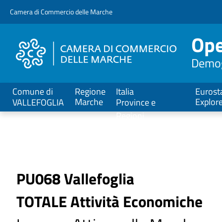
V
Camera di Commercio delle Marche
a
i
Ope
a
l
Demogr
C
o
n
Comune di
Regione
Italia
Eurost
t
Marche
Explor
VALLEFOGLIA
Province e
e
Regioni
n
u
t
o
P
PU068 Vallefoglia
r
TOTALE Attività Economiche
i
n
c