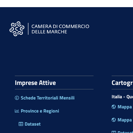
S
i
t
o
W
e
Imprese Attive
Cartog
b
d
Italia - Q
Schede Territoriali Mensili
e
Mappa P
l
Province e Regioni
l
Mappa R
a
Dataset
C
Datase