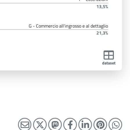
13,5%
G - Commercio all'ingrosso e al dettaglio
21,3%
dataset
C
C
C
C
C
C
C