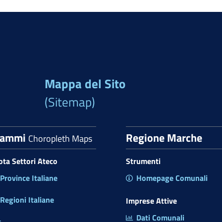
Mappa del Sito
(Sitemap)
rammi
Regione Marche
Choropleth Maps
uota Settori Ateco
Strumenti
rovince Italiane
Homepage Comunali
egioni Italiane
Imprese Attive
Dati Comunali
t