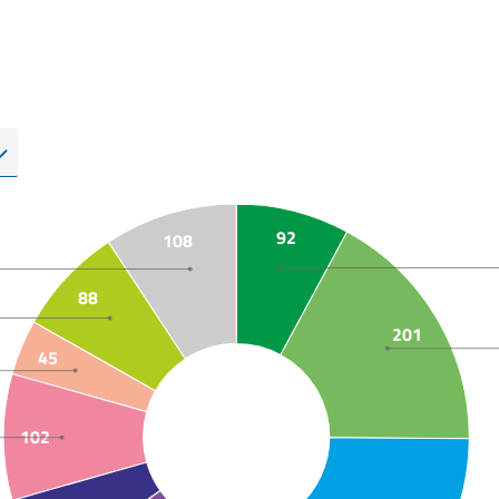
92
108
88
201
45
102