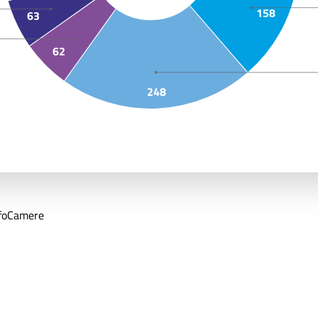
158
63
62
248
nfoCamere