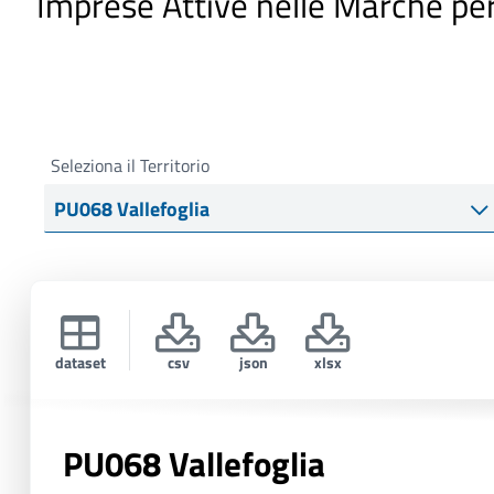
Imprese Attive nelle Marche pe
i
p
a
l
e
Seleziona il Territorio
dataset
csv
json
xlsx
PU068 Vallefoglia