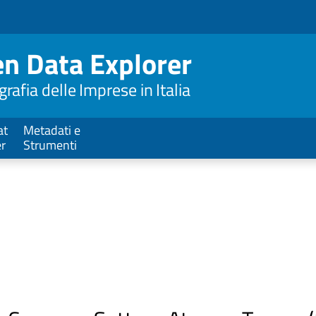
n Data Explorer
afia delle Imprese in Italia
at
Metadati e
er
Strumenti