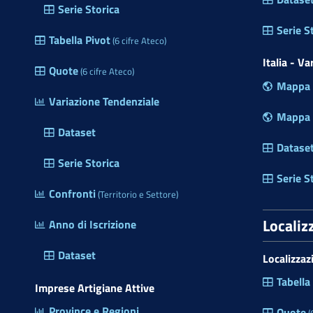
Serie Storica
a
m
Serie S
Tabella Pivot
(6 cifre Ateco)
e
r
Italia - V
Quote
(6 cifre Ateco)
a
Mappa P
d
Variazione Tendenziale
i
Mappa R
C
Dataset
o
Datase
m
Serie Storica
m
Serie S
Confronti
e
(Territorio e Settore)
r
Localiz
Anno di Iscrizione
c
i
Dataset
Localizzaz
o
d
Tabella
Imprese Artigiane Attive
e
Province e Regioni
l
Quote