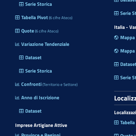
Serie Storica
a
m
Serie S
Tabella Pivot
(6 cifre Ateco)
e
r
Italia - V
Quote
(6 cifre Ateco)
a
Mappa P
d
Variazione Tendenziale
i
Mappa R
C
Dataset
o
Datase
m
Serie Storica
m
Serie S
Confronti
e
(Territorio e Settore)
r
Localiz
Anno di Iscrizione
c
i
Dataset
Localizzaz
o
d
Tabella
Imprese Artigiane Attive
e
Province e Regioni
l
Quote