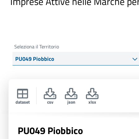
Imprese Attive nelle Marche pe
i
p
a
l
e
Seleziona il Territorio
dataset
csv
json
xlsx
PU049 Piobbico