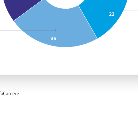
22
35
nfoCamere