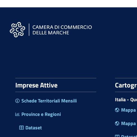
S
i
t
o
W
e
Imprese Attive
Cartog
b
d
Italia - Q
Schede Territoriali Mensili
e
Mappa P
l
Province e Regioni
l
Mappa R
a
Dataset
C
Datase