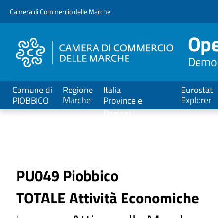
V
Camera di Commercio delle Marche
a
i
Ope
a
l
Demogr
C
o
n
Comune di
Regione
Italia
Eurostat
t
Marche
Explorer
PIOBBICO
Province e
e
Regioni
n
u
t
o
P
PU049 Piobbico
r
TOTALE Attività Economiche
i
n
c