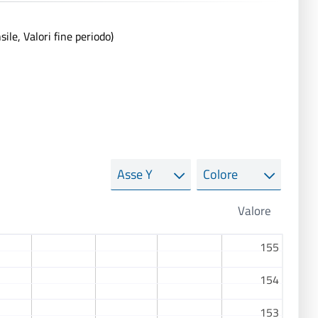
le, Valori fine periodo)
Asse
Colore
Y
155
155
154
154
153
153