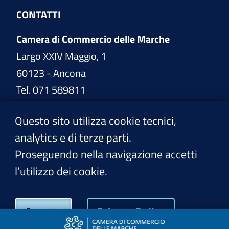
CONTATTI
Camera di Commercio delle Marche
Largo XXIV Maggio, 1
60123 - Ancona
Tel. 071 589811
www.marche.camcom.it
Questo sito utilizza cookie tecnici,
analytics e di terze parti.
PEC:
cciaa@pec.marche.camcom.it
Proseguendo nella navigazione accetti
l’utilizzo dei cookie.
Privacy Policy
Accetto
Privacy Policy