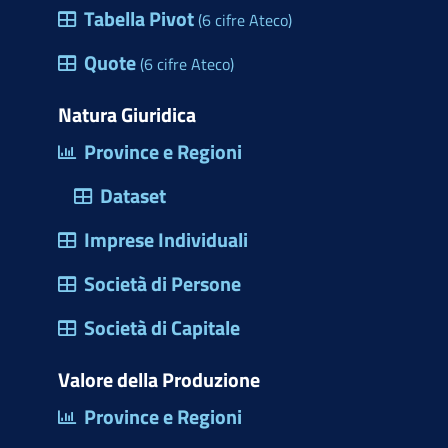
e
Tabella Pivot
(6 cifre Ateco)
h
s
e
Quote
(6 cifre Ateco)
t
r
Natura Giuridica
a
Province e Regioni
d
Dataset
i
d
Imprese Individuali
i
Società di Persone
a
l
Società di Capitale
o
Valore della Produzione
g
Province e Regioni
o