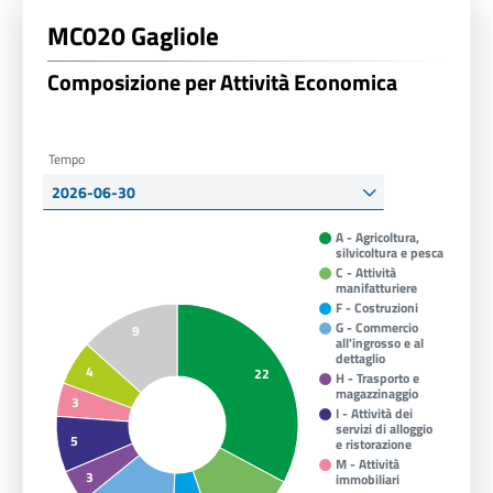
MC020 Gagliole
Composizione per Attività Economica
Tempo
A - Agricoltura,
silvicoltura e pesca
C - Attività
manifatturiere
F - Costruzioni
G - Commercio
9
all'ingrosso e al
dettaglio
4
22
H - Trasporto e
magazzinaggio
3
I - Attività dei
servizi di alloggio
5
e ristorazione
M - Attività
3
immobiliari