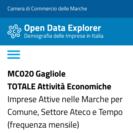
V
Camera di Commercio delle Marche
a
i
a
Open Data Explorer
l
C
Demografia delle Imprese in Italia
o
n
t
e
n
u
t
MC020 Gagliole
o
P
TOTALE Attività Economiche
r
i
n
Imprese Attive nelle Marche per
c
i
Comune, Settore Ateco e Tempo
p
a
l
(frequenza mensile)
e