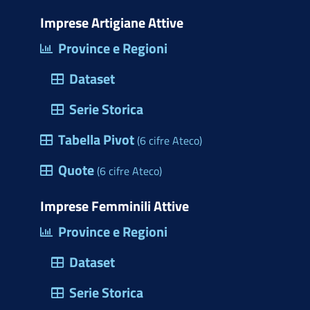
i
o
b
e
e
s
m
t
d
o
d
r
a
Imprese Artigiane Attive
e
t
o
o
i
e
p
Province e Regioni
r
e
n
k
n
s
p
c
Dataset
r
(
t
i
)
a
Serie Storica
o
p
Tabella Pivot
d
(6 cifre Ateco)
r
e
Quote
e
(6 cifre Ateco)
l
u
l
Imprese Femminili Attive
n
e
Province e Regioni
a
M
f
Dataset
a
i
r
Serie Storica
n
c