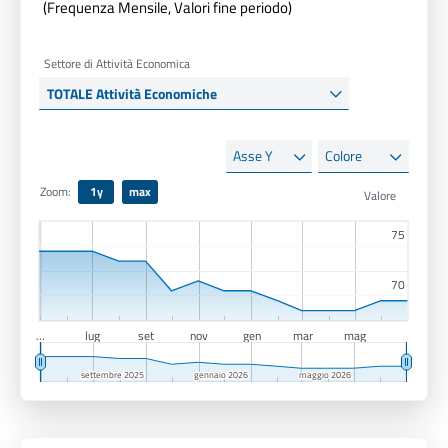
(Frequenza Mensile, Valori fine periodo)
Settore di Attività Economica
Asse
Colore
Y
Zoom:
1y
max
75
75
70
70
…
lug
set
nov
gen
mar
mag
settembre 2025
settembre 2025
gennaio 2026
gennaio 2026
maggio 2026
maggio 2026