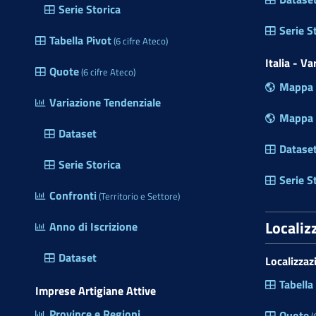
Serie Storica
a
m
Serie S
Tabella Pivot
(6 cifre Ateco)
e
r
Italia - V
Quote
(6 cifre Ateco)
a
Mappa P
d
Variazione Tendenziale
i
Mappa R
C
Dataset
o
Datase
m
Serie Storica
m
Serie S
Confronti
e
(Territorio e Settore)
r
Localiz
Anno di Iscrizione
c
i
Dataset
Localizzaz
o
d
Tabella
Imprese Artigiane Attive
e
Province e Regioni
l
Quote