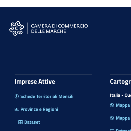
S
i
t
o
W
e
Imprese Attive
Cartog
b
d
Italia - Q
Schede Territoriali Mensili
e
Mappa P
l
Province e Regioni
l
Mappa R
a
Dataset
C
Datase