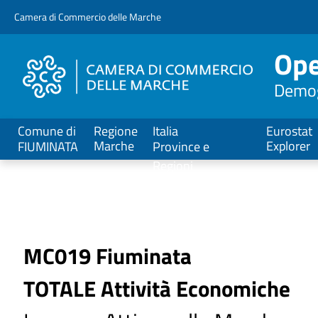
V
Camera di Commercio delle Marche
a
i
Ope
a
l
Demogr
C
o
n
Comune di
Regione
Italia
Eurostat
t
Marche
Explorer
FIUMINATA
Province e
e
Regioni
n
u
t
o
P
MC019 Fiuminata
r
TOTALE Attività Economiche
i
n
c