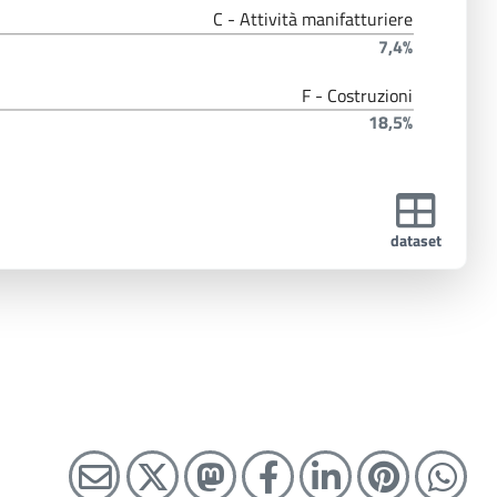
C - Attività manifatturiere
7,4%
F - Costruzioni
18,5%
dataset
C
C
C
C
C
C
C