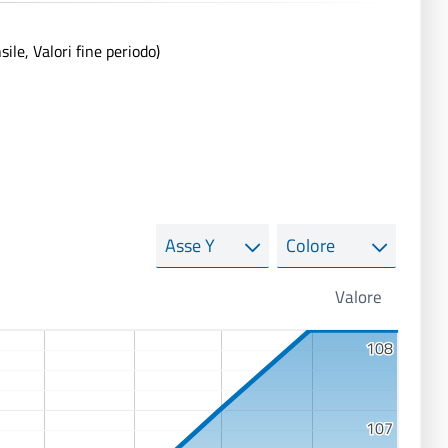
le, Valori fine periodo)
Asse
Colore
Y
108
108
107
107