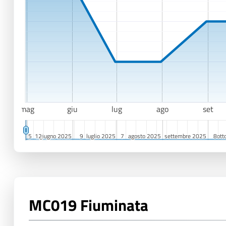
mag
giu
lug
ago
set
5
5
12
12
giugno 2025
giugno 2025
9
9
luglio 2025
luglio 2025
7
7
agosto 2025
agosto 2025
settembre 2025
settembre 2025
8
8
ott
ott
MC019 Fiuminata