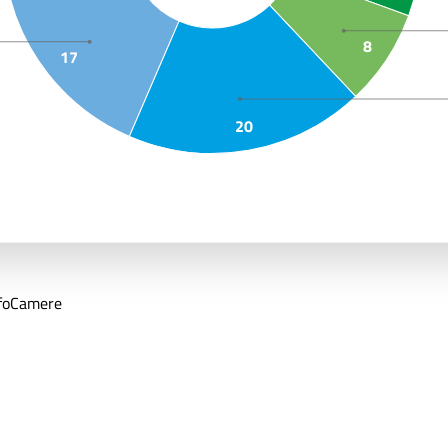
8
17
20
nfoCamere