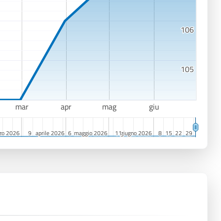
106
106
105
105
mar
apr
mag
giu
zo 2026
zo 2026
9
9
aprile 2026
aprile 2026
6
6
maggio 2026
maggio 2026
11
11
giugno 2026
giugno 2026
8
8
15
15
22
22
29
29