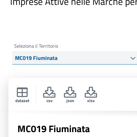
Imprese Attive nelle Marche pe
i
p
a
l
e
Seleziona il Territorio
dataset
csv
json
xlsx
MC019 Fiuminata