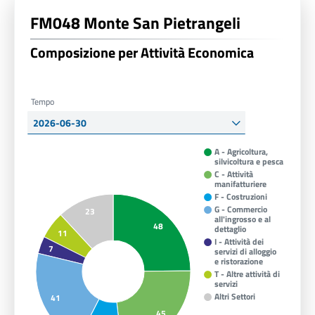
FM048 Monte San Pietrangeli
Composizione per Attività Economica
Tempo
A - Agricoltura,
silvicoltura e pesca
C - Attività
manifatturiere
F - Costruzioni
G - Commercio
23
all'ingrosso e al
48
dettaglio
11
I - Attività dei
7
servizi di alloggio
e ristorazione
T - Altre attività di
servizi
Altri Settori
41
45