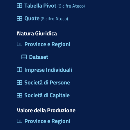
e
Tabella Pivot
(6 cifre Ateco)
h
s
e
Quote
(6 cifre Ateco)
t
r
Natura Giuridica
a
Province e Regioni
d
Dataset
i
d
Imprese Individuali
i
Società di Persone
a
l
Società di Capitale
o
Valore della Produzione
g
Province e Regioni
o