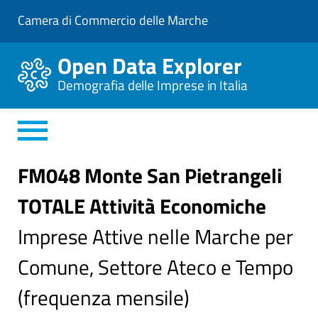
V
Camera di Commercio delle Marche
a
i
a
Open Data Explorer
l
C
Demografia delle Imprese in Italia
o
n
t
e
n
u
t
FM048 Monte San Pietrangeli
o
P
TOTALE Attività Economiche
r
i
n
Imprese Attive nelle Marche per
c
i
Comune, Settore Ateco e Tempo
p
a
l
(frequenza mensile)
e