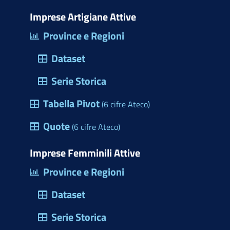
i
o
b
e
e
s
m
t
d
o
d
r
a
Imprese Artigiane Attive
e
t
o
o
i
e
p
Province e Regioni
r
e
n
k
n
s
p
c
Dataset
r
(
t
i
)
a
Serie Storica
o
p
Tabella Pivot
d
(6 cifre Ateco)
r
e
Quote
e
(6 cifre Ateco)
l
u
l
Imprese Femminili Attive
n
e
Province e Regioni
a
M
f
Dataset
a
i
r
Serie Storica
n
c