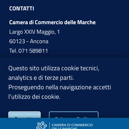
CONTATTI
Camera di Commercio delle Marche
Largo XXIV Maggio, 1
60123 - Ancona
Tel. 071 589811
www.marche.camcom.it
Questo sito utilizza cookie tecnici,
analytics e di terze parti.
PEC:
cciaa@pec.marche.camcom.it
Proseguendo nella navigazione accetti
l’utilizzo dei cookie.
Privacy Policy
Accetto
Privacy Policy