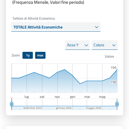
(Frequenza Mensile, Valori fine periodo)
Settore di Attività Economica
Asse
Colore
Y
Zoom:
1y
max
195
195
190
190
…
lug
set
nov
gen
mar
mag
settembre 2025
settembre 2025
gennaio 2026
gennaio 2026
maggio 2026
maggio 2026