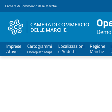
V
Camera di Commercio delle Marche
a
i
Ope
a
l
Demogr
C
o
n
Imprese
Cartogrammi
Localizzazioni
Regione
t
Attive
e Addetti
Marche
Choropleth Maps
e
n
u
t
o
P
Titolo
r
i
n
c